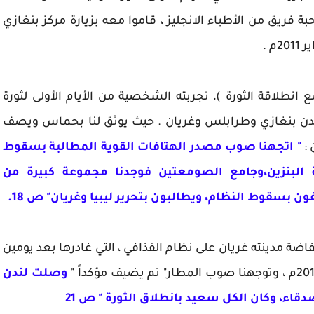
ة فريق من الأطباء الانجليز ، قاموا معه بزيارة مركز بنغازي
 .
نطلاقة الثورة )، تجربته الشخصية من الأيام الأولى لثورة
2م ، وهو يتنقل بين مدن بنغازي وطرابلس وغريان . حيث يوثق لنا بحماس ويصف
" اتجهنا صوب مصدر الهتافات القوية المطالبة بسقوط
 البنزين،وجامع الصومعتين فوجدنا مجموعة كبيرة من
بسقوط النظام، ويطالبون بتحرير ليبيا وغريان" ص 18.
 مدينته غريان على نظام القذافي ، التي غادرها بعد يومين
"
وصلت لندن