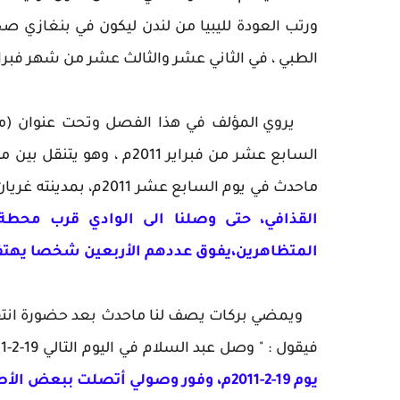
ورتب العودة لليبيا من لندن ليكون في بنغازي صحب
الطبي ، في الثاني عشر والثالث عشر من شهر فبراير 2011م
يروي المؤلف في هذا الفصل وتحت عنوان (مع ا
السابع عشر من فبراير 011
ماحدث في يوم السابع عشر 2011م، بمدينته غريان :
القذافي، حتى وصلنا الى الوادي قرب محطة
المتظاهرين،يفوق عددهم الأربعين شخصا يهتفون 
ويمضي بركات يصف لنا ماحدث بعد حضورة انتفاضة
فيقول : " وصل عبد السلام في اليوم التالي 19-2-2011م ، وتوجهنا صوب المطار" تم يضيف مؤكداً
يوم 19-2-2011م، وفور وصولي أتصلت ببعض الأصدقاء، وكان الكل سعيد بانطلاق الثورة " ص 21