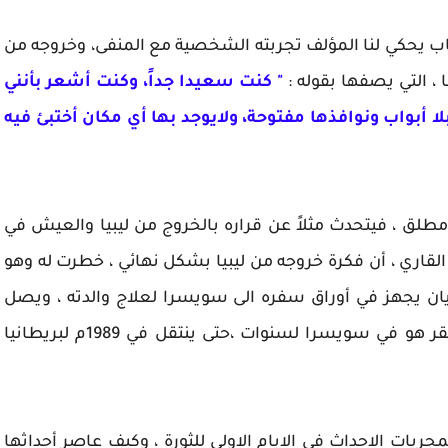
اب يحكي لنا المؤلف تجربته الشخصية مع المنفى، وخروجه من
" كنت سعيدا جداً، وكنت أشعر بأنني
ا أبواب ونوافذها مفتوحة، ولايوجد بها أي مكان أختبئ فيه
لق ، فيتحدث مثلاً عن قراره بالخروج من ليبيا والعيش في
القاري ، أن فكرة خروجه من ليبيا بشكل نهائي ، خطرت له وهو
يان يجهز في أوراق سفره الى سويسرا لعلاج والدته ، ويصل
سويسرا ليودع والدته عند رجوعها مع أخيه ليستقر هو في سويسرا لسنوات ،حتى ينتقل في 1989م لبريطانيا
جريات الاحداث في الايام الاولى للثورة ، وكيف عاصر أحداثها