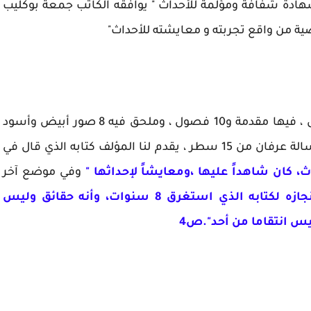
هادة شفافة ومؤلمة للأحداث " يوافقه الكاتب جمعة بوكليب
ة من واقع تجربته و معايشته للأحداث"
في 407 صفحة بحجم أكبر من المتوسط بقليل ، فيها مقدمة و10 فصول ، وملحق فيه 8 صور أبيض وأسود
لمؤلف الكتاب ، مع أخر صفحة في الكتاب فيها رسالة عرفان من 15 سطر ، يقدم لنا المؤلف كتابه الذي قال في
، كان شاهداً عليها ،ومعايشاً لإحداثها "
وفي موضع آخر
" أنه يفتخر بانجازه لكتابه الذي استغرق 8 سنوات، وأنه حقائق وليس
وليس انتقاما من أحد".ص4