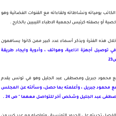
لكاتب يومياته ونشاطاته ولقاءاته مع القنوات الفضائية وهو
صية أو بصفته كرئيس لجمعية الاطباء الليبيين بالخارج .
لال هذه الفترة ويذكر أسماء عدد كبير ممن كانوا يساهمون
في توصيل أجهزة اذاعية، وهواتف ، وأدوية وايجاد طريقة
2
مع محمود جبريل ومصطفى عبد الجليل وهو في تونس يقدم
مع محمود جبريل ، وأعلمته بما حصل، وسألته عن المجلس
مصطفى عبد الجليل وشخص أخر للتواصل معهما " ص 24 .
صل تجربته على الحدود التونسية ، وتواصله مع عدد كبير من