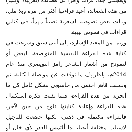
ويعجبني جداً، قرأت وأقرأ كل قصائده (تقريباً)، وكثيراً 
من هذه القصائد، أعيد قراءتها أكثر من مرة وبلا ملل، 
ونالت بعض نصوصه الشعرية نصيباً مهماً، في كتابي 
قراءات في نصوص ليبية.
وربما من المفيد الإشارة، إلى أنني سبق وشرعت في 
كتابة هذه القراءة النفسية المتواضعة، لبعض أو 
لنموذج من أشعار الشاعر رامز النويصري منذ عام 
2014م، ولظروف ما توقفت عن مواصلة الكتابة، ثم 
وبسبب قاهر اختفى من حاسوبي بشكل كامل كل ما 
أنجزته من هذه القراءة، فيما بقيت فكرة استكمال 
هذه القراءة وإعادة كتابتها تلوح من حين لآخر، 
فالقراءة مكتملة في ذهني، لكنها خضعت للتأجيل 
لأسباب مختلفة أيضا، لذا ألتمس العذر لأي خلل أو 