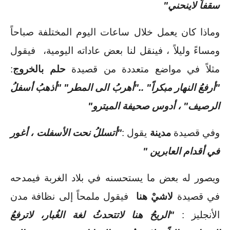
سقفاً لاينحني"
وماذا كان يعمل خلال ساعات اليوم المختلفة صباحاً 
ومساءً وليلاً ، فينقل لنا بعض عاداته اليومية،  فيقول 
مثلاً في مواضع متعددة من قصيدة
 حلم بالخروج
: 
"أرفعُ النهار مبكراً" .."أهربُ الى المطر" "أذهبُ أسفلُ 
الرصيف" ، أدوس صحيفة الميترو"
وفي قصيدة
 مدينة 
يقول :
"أتسللُ نحت الأسفلت ، أغور 
في أقدام العابرين "
ويصور له بعض ما يستحسنه في بلاد الغربة فيمدحه 
في قصيدة 
لاشيْ هنا 
 فيقول ملمحاً إلى نظافة مدن 
الأنجليز : 
"الريحُ هنا لاتتحدثُ لغة الغُبار، لاترفعُ 