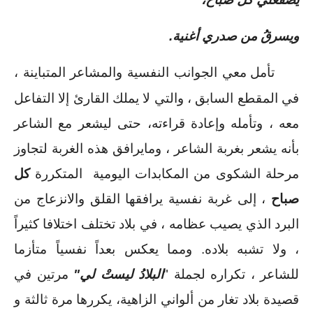
ويسرقُ من صدري أغنية.
تأمل معي الجوانب النفسية والمشاعر المتباينة ، 
في المقطع السابق ، والتي لا يملك القارئ إلا التفاعل 
معه ، وتأمله وإعادة قراءته، حتى ليشعر مع الشاعر 
بأنه يشعر بغربة الشاعر ، ومايرافق هذه الغربة لتجاوز 
مرحلة الشكوى من المكابدات اليومية  المتكررة 
كل 
صباح
 ، إلى غربة نفسية يرافقها القلق والانزعاج من 
البرد الذي يصيب عظامه ، في بلاد تختلف اختلافا كثيراً 
، ولا تشبه بلاده. ومما يعكس بعداً نفسياً متأزما 
للشاعر ، تكراره لجملة "
البلادُ ليستْ لي" 
مرتين في 
قصيدة بلاد تغار من ألواني الزاهية، يكررها مرة ثالثة و 