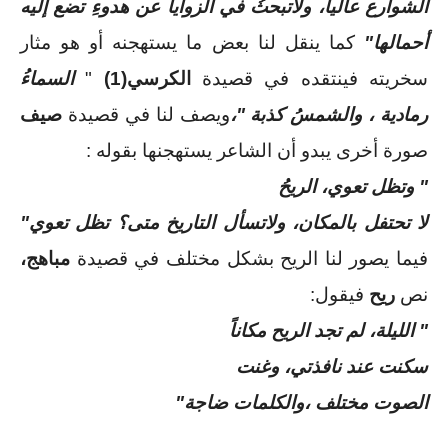
الشوارع عالياً، ولاتبحثُ في الزوايا عن هدوءِ تضع إليه 
أحمالها" 
كما ينقل لنا بعض ما يستهجنه أو هو مثار 
سخريته فينتقده في قصيدة
 الكرسي(1)
 " 
السماءُ 
رمادية ، والشمسُ كذبة "،
ويصف لنا في قصيدة 
صيف
صورة أخرى يبدو أن الشاعر يستهجنها بقوله :
" وتظل تعوي، الريحُ 
لا تحتفل بالمكان، ولاتسأل التاريخ متى؟ تظل تعوي" 
فيما يصور لنا الريح بشكل مختلف في قصيدة 
مباهج، 
نص
 ريح 
فيقول:
" الليلة، لم تجد الريح مكاناً
سكنت عند نافذتي، وغنت
الصوت مختلف ،والكلمات ضاجة" 