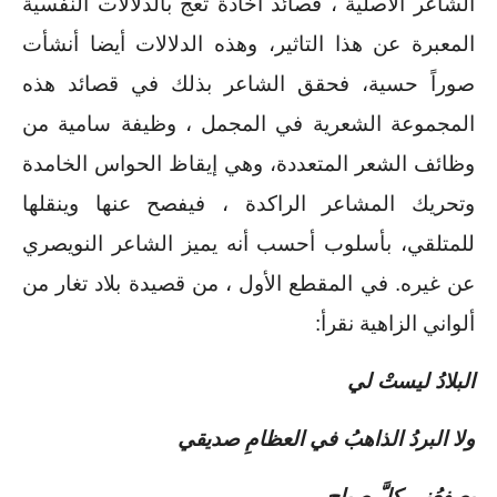
الشاعر الأصلية ، قصائد أخاذة تعج بالدلالات النفسية 
المعبرة عن هذا التاثير، وهذه الدلالات أيضا أنشأت 
صوراً حسية، فحقق الشاعر بذلك في قصائد هذه 
المجموعة الشعرية في المجمل ، وظيفة سامية من 
وظائف الشعر المتعددة، وهي إيقاظ الحواس الخامدة 
وتحريك المشاعر الراكدة ، فيفصح عنها وينقلها 
للمتلقي، بأسلوب أحسب أنه يميز الشاعر النويصري 
عن غيره. في المقطع الأول ، من قصيدة بلاد تغار من 
ألواني الزاهية نقرأ:
البلادُ ليستْ لي
ولا البردُ الذاهبُ في العظامِ صديقي
يصفعُني كلَّ صباح، 