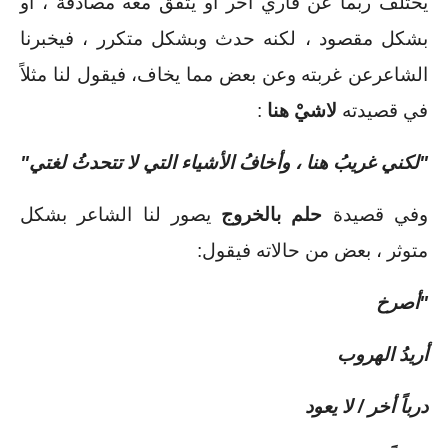
يختلف ربما عن قاري أخر أو يتفق معه مصادفة ، أو 
بشكل مقصود ، لكنه حدث وبشكل متكرر ، فيخبرنا 
الشاعرعن غربته وعن بعض مما يخاف، فيقول لنا مثلاً 
في قصيدته 
لاشيْ هنا 
: 
"لكني غريبُ هنا ، وأخافُ الأشياء التي لا تتحدثُ لغتي"
وفي قصيدة
 حلم بالخروج
 يصور لنا الشاعر بشكل 
متوثر ، بعض من حالاته فيقول: 
"أصرخ
أريدُ الهروب
درباً أخر / لا يعود 