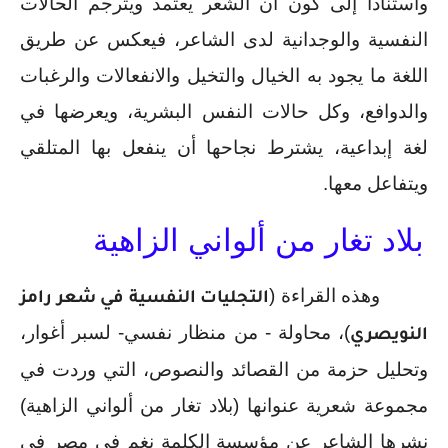
واستناداً إلى كون أن الشعر يعتمد ويترجم الحالات 
النفسية والوجدانية لدى الشاعر، فيعكس عن طريق 
اللغة ما يجود به الخيال والتخيل والانفعالات والرغبات 
والدوافع، وكل حالات النفس البشرية، ويعرضها في 
لغة إبداعية، يشترط نجاحها أن ينفعل بها المتلقي 
ويتفاعل معها.
بلاد تغار من ألواني الزاهية
وهذه القراءة (
التجليات النفسية في شعر رامز 
)، محاولة - من منظار نفسي- لسبر أغوار، 
النويصري
وتحليل حزمة من القصائد والنصوص، التي وردت في 
مجموعة شعرية عنوانها (بلاد تغار من ألواني الزاهية) 
نشرها الشاعر عن مؤسسة الكلمة نغم في مصر في 