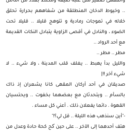
والمقهى صغير مثل علبة ضيقة ومكتظ بعدد من الناس
.. وخيوط الدخان المنطلقة من شفاههم بحرارة تحلق
خلاله في تموجات رمادية و تتوهج قليلا .. قليلا تحت
الضوء ، والنادل في أقصى الزاوية يتبادل النكات القديمة
مع أحد الرواد ..
مطر .. مطر ..
والليل بدأ يهبط .. يغلف قلب المدينة ، ولا شيء .. لا
شيء آخر !!|
صديقان في أحد أركان المقهى كانا يشعران إذ ذاك
بالسأم .. ويتحدثان مع بعضهما بخفوت .. ويحتسيان
القهوة . دائما يفعلان ذلك . أعني كل مساء .
-"أين سنذهب هذه الليلة .. قل لي؟!"
هتف أحدهما إلى الآخر .. على حين کح كحة حادة وعدل من