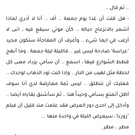
.. ثم قال ..
- هل قلت أن غدا يوم جمعة .. أف .. أنا لا أدري لماذا
أشعر بالانزعاج حياله .. كأن موتي سيقع فيه ، انی لا
أرغب في ايما شيء .. وأعرف أن المفاجأة ستكون مجرد
"عراسة" صادحة ليس غير .. فالليلة ليلة جمعة . وما أبهج
قطط الشوارع فيها ، اسمع .. أن سأمي يزداد معی كل
لحظة مثل لهيب من النار .. وإذا كنت تود الذهاب لوحدك ..
فعليك أن تنطلق .. ليس ثمة معارضة لدي أنا سوف
أظل أتمتع بسأمي وحيداً هنا .. ثم سأشنق بقاياه أيضا ..
وأدخل إلى احدى دور العرض فقد علمت منذ قليل أن فيلم
"زوربا"، سيعرض الليلة في واحدة منها ...
مطر .. مطر .