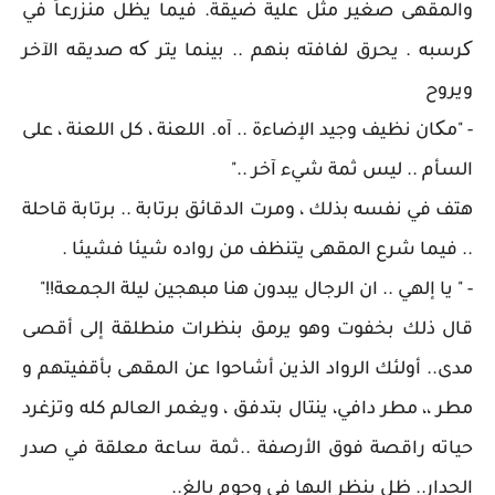
والمقهى صغير مثل علية ضيقة. فيما يظل منزرعاً في
کرسبه . يحرق لفافته بنهم .. بينما يتر که صديقه الآخر
ويروح
- "مکان نظيف وجيد الإضاءة .. آه. اللعنة ، كل اللعنة ، على
السأم .. ليس ثمة شيء آخر .."
هتف في نفسه بذلك ، ومرت الدقائق برتابة .. برتابة قاحلة
.. فيما شرع المقهى يتنظف من رواده شيئا فشيئا .
- " يا إلهي .. ان الرجال يبدون هنا مبهجين ليلة الجمعة!!"
قال ذلك بخفوت وهو يرمق بنظرات منطلقة إلى أقصى
مدى.. أولئك الرواد الذين أشاحوا عن المقهى بأقفيتهم و
مطر ،، مطر دافي، ينتال بتدفق ، ويغمر العالم كله وتزغرد
حياته راقصة فوق الأرصفة ..ثمة ساعة معلقة في صدر
الجدار.. ظل ينظر إليها في وجوم بالغ..