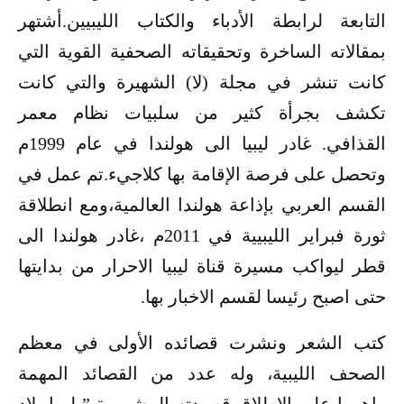
التابعة لرابطة الأدباء والكتاب الليبيين.أشتهر
بمقالاته الساخرة وتحقيقاته الصحفية القوية التي
كانت تنشر في مجلة (لا) الشهيرة والتي كانت
تكشف بجرأة كثير من سلبيات نظام معمر
القذافي. غادر ليبيا الى هولندا في عام 1999م
وتحصل على فرصة الإقامة بها كلاجيء.تم عمل في
القسم العربي بإذاعة هولندا العالمية،ومع انطلاقة
ثورة فبراير الليبيية في 2011م ،غادر هولندا الى
قطر ليواكب مسيرة قناة ليبيا الاحرار من بدايتها
حتى اصبح رئيسا لقسم الاخبار بها.
كتب الشعر ونشرت قصائده الأولى في معظم
الصحف الليبية، وله عدد من القصائد المهمة
واهمها على الاطلاق قصيدته المشهورة ” ليبيا بلاد