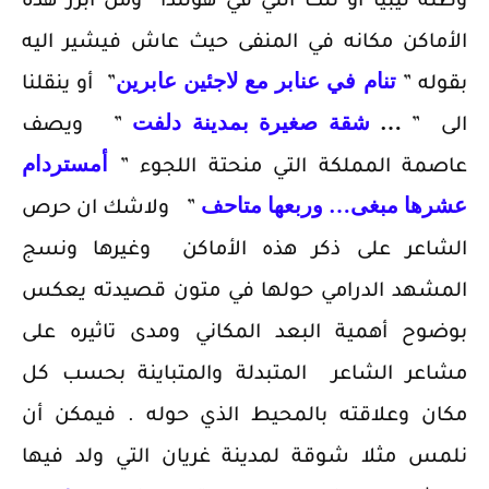
وطنه ليبيا او تلك التي في هولندا ومن أبرز هذه
الأماكن مكانه في المنفى حيث عاش فيشير اليه
تنام في عنابر مع لاجئين عابرين
بقوله ”
” أو ينقلنا
…
شقة
صغيرة بمدينة دلفت
الى ”
” ويصف
أمستردام
عاصمة المملكة التي منحتة اللجوء ”
عشرها مبغى… وربعها
متاحف
” ولاشك ان حرص
الشاعر على ذكر هذه الأماكن وغيرها ونسج
المشهد الدرامي حولها في متون قصيدته يعكس
بوضوح أهمية البعد المكاني ومدى تاثيره على
مشاعر الشاعر المتبدلة والمتباينة بحسب كل
مكان وعلاقته بالمحيط الذي حوله . فيمكن أن
نلمس مثلا شوقة لمدينة غريان التي ولد فيها