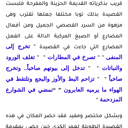
قريب بذكرياته القديمة الحزينة والمفرحة فلبست
القصيدة بذلك توبا مختلفا جعلها تقترب وهى
مزهوة من السرد القصصي الجميل ومن أفعال
المضارع أو الصيغ المركبة الدالة على الفعل
تخرج إلى
المضارع التي جاءت في القصيدة ”
المنفى
تصرخ في المطارات
تغلف الورود
” ”
” ”
والنباتات
تدخل إلى
بيوتهم صاخباً.. وتخرج
” ”
صاخباً
تزاحم البط والأوز والبجع وتلتقط في
” ”
الهواء ما يرميه العابرون
” “
تمضي في الشوارع
المزدحمة
“
وبشكل مختصر ومفيد فقد حضر المكان في هذه
القصيدة الطويلة لعمر الكدي حين حضي بمقدمة