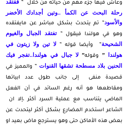
ففتقد
وعاش فيها جزء مهم من حياته من خلال ”
رحلة البحث عن الكمأ ..وتين أجدادك الأخضر
والأسود
” تم يتحدث بشكل مباشر عن مايفتقده
تفتقد الجبال والغيوم
وهو في هولندا فيقول ”
الشحيحة
لا تين ولا زيتون
في
” وأيضا قوله ”
هولندا
”
”
لا جبال في هولندا..تفجر فيك
وقوله
الحنين بلاد مسطحة تشقها القنوات
” والمميز في
قصيدة منفى إلى جانب طول عدد ابياتها
ومقاطعها هو أنه رغم السائد في أن الفعل
الماضي يتناسب مع عملية السرد أكثر ،إلا ان
الشاعر استخدم المضارع بشكل أكثر ليتحدت عن
بعض هذه الأماكن حتى وهو يسترجع ماض بعيد او