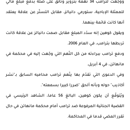
ووُجّهت لترامب 34 تهمة بتزوير وثائق على صلة بدفع مبلغ مالي 
للممثلة الإباحية، ستورمي دانيالز، مقابل التستّر عن علاقة يعتقد 
أنها كانت قائمة بينهما.
ويقول كوهين إنه سدّد المبلغ مقابل صمت دانيالز عن علاقة كانت 
تربطها بترامب، في العام 2006.
ودفع ترامب ببراءته من كل التّهم التي وجّهت إليه في محكمة في 
مانهاتن، في 4 أبريل.
وفي الدعوى التي تقدّم بها يتّهم ترامب محاميه السابق بـ"نشر 
أكاذيب" حوله وبأنه ألحق "ضررا كبيرا بسمعته".
ويُتوقّع أن يكون كوهين، البالغ 56 عاما، الشاهد الرئيسي في 
القضية الجنائية المرفوعة ضد ترامب أمام محكمة مانهاتن في حال 
تقرر المضي قدما في المحاكمة.