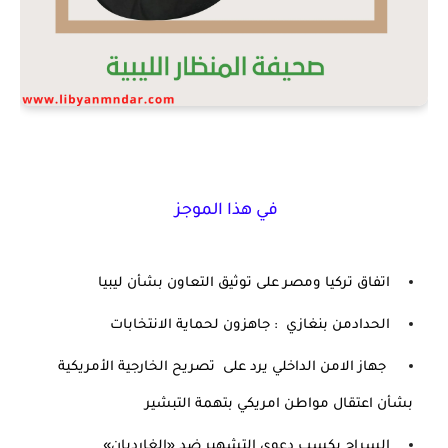
في هذا الموجز
اتفاق تركيا ومصر على توثيق التعاون بشأن ليبيا
الحدادمن بنغازي  : جاهزون لحماية الانتخابات 
 جهاز الامن الداخلي يرد على  تصريح الخارجية الأمريكية 
بشأن اعتقال مواطن امريكي بتهمة التبشير
السراج يكسب دعوى التشهير ضد «الغارديان» 