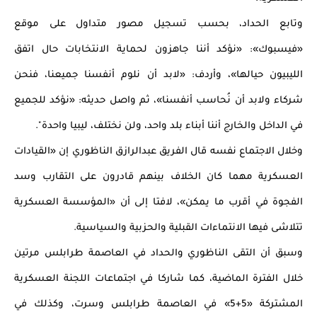
وتابع الحداد، بحسب تسجيل مصور متداول على موقع 
«فيسبوك»: «نؤكد أننا جاهزون لحماية الانتخابات حال اتفق 
الليبيون حيالها»، وأردف: «لابد أن نلوم أنفسنا جميعنا، فنحن 
شركاء ولابد أن نُحاسب أنفسنا»، ثم واصل حديثه: «نؤكد للجميع 
في الداخل والخارج أننا أبناء بلد واحد، ولن نختلف، ليبيا واحدة".
وخلال الاجتماع نفسه قال الفريق عبدالرازق الناظوري إن «القيادات 
العسكرية مهما كان الخلاف بينهم قادرون على التقارب وسد 
الفجوة في أقرب ما يمكن»، لافتا إلى أن «المؤسسة العسكرية 
تتلاشى فيها الانتماءات القبلية والحزبية والسياسية.
وسبق أن التقى الناظوري والحداد في العاصمة طرابلس مرتين 
خلال الفترة الماضية، كما شاركا في اجتماعات اللجنة العسكرية 
المشتركة «5+5» في العاصمة طرابلس وسرت، وكذلك في 