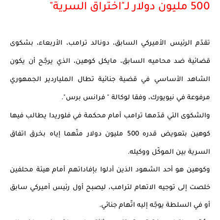
500 مليون دولار لـ"اختراق السرية"
تقدّم الرئيس الأميركي السابق، دونالد ترامب، الأربعاء، بشكوى 
قضائية ضد محاميه السابق، مايكل كوهين، الذي يرجّح أن يكون 
الشاهد الأساسي في قضية جنائية تطال الملياردير الجمهوري 
مرفوعة في نيويورك، وفقا لوكالة " فرانس برس".
والشكوى التي قدّمها ترامب أمام محكمة في فلوريدا يطالب فيها 
كوهين بتعويض قدره 500 مليون دولار متّهما إياه بخرق اتفاق 
السرية بين الموكّل ووكيله.
وكوهين هو أحد الشهود الذين أدلوا بإفاداتهم أمام هيئة محلفين 
خلصت إلى توجيه الاتهام لترامب، ليصبح أول رئيس أميركي سابق 
أو في السلطة يوجّه إليه اتّهام جنائي.