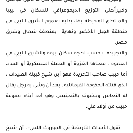
وتجريدة حبيب حدث تاريخي مهم، كان له تأثيراً مباشراً
وكبيراً،على التوزيع الديموغرافي للسكان في ليبيا
والمناطق المحيطة بها، بداية بعموم الشرق الليبي في
منطقة الجبل الأخضر، ونهاية بمنطقة شمال وشرق
مصر.
والتجريدة بحسب لهجة سكان برقة والشرق الليبي في
العموم ، معناها الغزوة أو الحملة العسكرية أو المدد،
أما حبيب صاحب التجريدة فهو أبن شيخ قبيلة العبيدات ،
الذي قتلته الحكومة القرمانلية ، بعد أن وشى به رجل يقال
له النعاس ويلقبونه بالنعينيس وهو أحد أبناء عمومة
حبيب من أولاد علي.
تقول الأحداث التاريخية في الموروث الليبي: ، أن شيخ