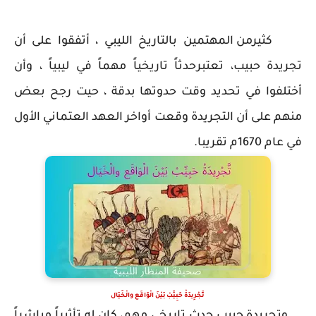
كثيرمن المهتمين بالتاريخ الليبي ، أتفقوا على أن
تجريدة حبيب، تعتبرحدثاً تاريخياً مهماً في ليبياً ، وأن
أختلفوا في تحديد وقت حدوتها بدقة ، حيت رجح بعض
منهم على أن التجريدة وقعت أواخر العهد العتماني الأول
في عام 1670م تقريبا.
تَّجْرِيدَةْ حَبِيِّبْ بَيْنَ الْوَاقَع والْخَيَال