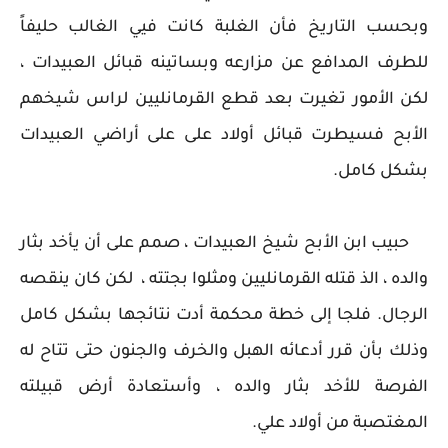
وبحسب التاريخ فأن الغلبة كانت فيي الغالب حليفاً
للطرف المدافع عن مزارعه وبساتينه قبائل العبيدات ،
لكن الأمور تغيرت بعد قطع القرمانليين لراس شيخهم
الأبح فسيطرت قبائل أولاد على على أراضي العبيدات
بشكل كامل.
حبيب ابن الأبح شيخ العبيدات ، صمم على أن يأخد بثار
والده ، الذ قتله القرمانليين ومثلوا بجتته ، لكن كان ينقصه
الرجال. فلجا إلى خطة محكمة أدت نتائجها بشكل كامل
وذلك بأن قرر أدعائه الهبل والخرف والجنون حتى تتاح له
الفرصة للأخد بثار والده ، وأستعادة أرض قبيلته
المغتصبة من أولاد علي.