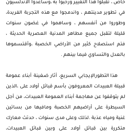
خاص ، تقبلوا هذا التغيير ورحبوا به ،وساعدوا الأندلسيون
في تطوير مدينتهم ، واندمجوا مع هذه التجربة الفريدة،
وطوروا من أنفسهم ، وساهموا في غضون سنوات
قليلة لتقبل جميع مطاهر المدنية العصرية الحديثة ،
فتم استصلاح كثير من الأراضي الخصبة ،وأقتسموها
بالعدل والتساوي فيما بينهم .
هذا التطورالإيجابي السريع، أثار ضغينة أبناء عمومة
قبيلة العبيدات المعروفون بأسم قبائل أولاد على ،الذين
لم يتوقفوا عن مهاجمة أبناء العمومة العبيدات، من أجل
السيطرة على أراضيهم الخصبة ومافيها من بساتين
غنية ومياه عذبة .لذلك وعلى مدى سنوات ، حدتث معارك
متكررة بين قبائل أولاد علي وبين قبائل العبيدات،