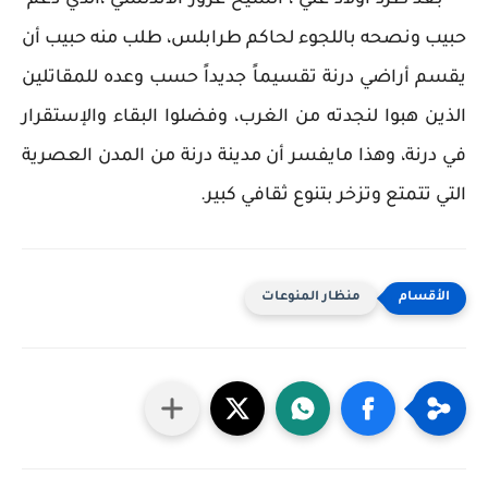
بعد طرد اولاد علي ، الشيخ عزوز الأندلسي ،الذي دعم
حبيب ونصحه باللجوء لحاكم طرابلس، طلب منه حبيب أن
يقسم أراضي درنة تقسيماً جديداً حسب وعده للمقاتلين
الذين هبوا لنجدته من الغرب، وفضلوا البقاء والإستقرار
في درنة، وهذا مايفسر أن مدينة درنة من المدن العصرية
التي تتمتع وتزخر بتنوع ثقافي كبير.
منظار المنوعات