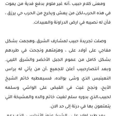
ومعنى كلام حبيب ،أنه غير ملوم بدفع فدية من يموت
في هذه الحرب،لكن من يعش ويخرج من الحرب حي يرزق ،
فأن له نصيبه في ارض الدراونة والعبيدات.
وصلت تجريدة حبيب لمشارف الشرق ،وهجمت بشكل
مفاجي على أولاد على ، وهزمتهم ونجحت في طردهم
بشكل كامل من عموم الجبل الأخضر والشرق الليبي.
وبعد أنتصارحبيب أعلن للجميع ،أن من يأتي له براس
النعينيس الذي وشى بوالده، فسيعطيه خاتم الشيخ
الأبح، ونجح غيت في القبض على الواشي وسلمه
لحبيب،الذي بدوره سلم لغيت خاتم والده والمشيخة التي
يتمتعون بها في درنة إلى حد الان.