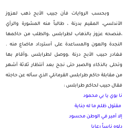
وبحسب الروايات فأن جبيب الأبح ذهب لعزوز
الأندلسي، المقيم بدرنة ، طالباً منه المشورة والرأي
،فنصحه عزوز بالذهاب لطرابلس ،والطلب من حاكمها
النجدة والعون والمساعدة على أسترداد ماضاع منه .
فغادر حبيب الأبح درنة ،ووصل لطرابلس ،وأقام بها
وتحلى بالذكاء والصبر حتى نجح بعد أنتظار ثلاثة أشهر
من مقابلة حاكم طرابلس القرمانلي الذي سأله عن حاجته
فقال حبيب لحاكم طرابلس :
نا بوي يا بي محمود
مقتول ظلم ما له جناية
إلا أمير في الوطن محسود
دلوه ناساً رعايا