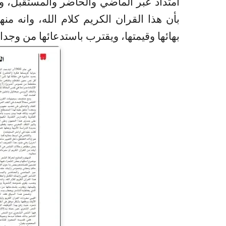
امتداد عبر الماضي والحاضر والمستقبل، ولق
بأن هذا القران الكريم كلام الله، وانه
بهائها وقيمتها، ويقترب باستدعائها من وج