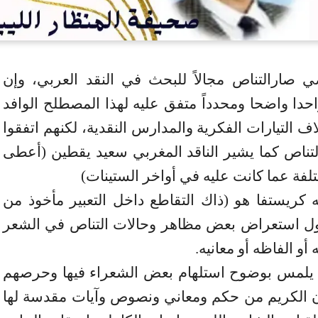
 صارالتناص مجالاً للبحث في النقد العربي، وإن
احدا واضحا ومحدداً متفق عليه لهذا المصطلح الوافد
ف التيارات الفكرية والمدارس النقدية، لكنهم اتفقوا
لتناص كما يشير الناقد المغربي سعيد يقطين (أعطى
تلفة عما كانت عليه في أواخر الستينات)
 كريستفا هو (ذاك التقاطع داخل التعبير مأخوذ من
ل استعراض بعض مظاهر وحالات التناص في الشعر
أو الفاظه أو معانيه.
بيا يلمس بوضوح استلهام بعض الشعراء فيها وحرصهم
 الكريم من حكم ومعاني ونصوص وآيات مقدسة لها