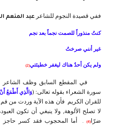
ففي قصيدة النجوم للشاعر
عبد المنعم ا
كنتُ منذوراً للصمت نجماً بعد نجم
غير أنني صرختُ
ولم يكن أحدٌ هناك ليغفر خطيئتي
(2)
في المقطع السابق وظف الشاعر م
سورة الشعراء بقوله تعالى: (
وَالَّذِي أَطْمَعُ أَن
للقران الكريم
فأن هذه الآية وردت من فم ا
لا تصلح الألوهة, ولا ينبغي أن تكون العبود
ضرّا
أما المحجوب فقد كسر حاجز ا
.
(4)