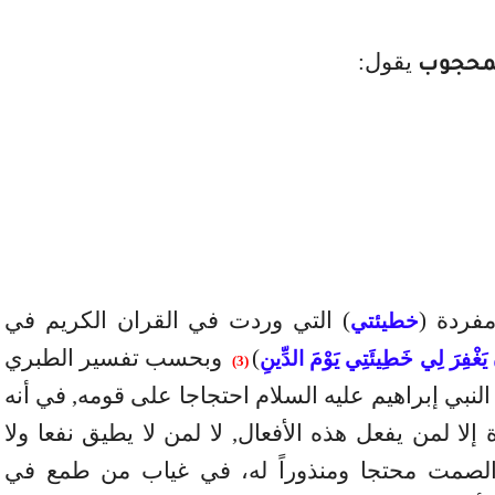
يقول:
لمحجوب
فردة (
) التي وردت في القران الكريم في
خطيئتي
)
وبحسب تفسير الطبري
ْ يَغْفِرَ لِي خَطِيئَتِي يَوْمَ الدِّينِ
(3)
لنبي إبراهيم عليه السلام احتجاجا على قومه,
في أنه
ة إلا لمن يفعل هذه الأفعال, لا لمن لا يطيق نفعا ولا
لصمت محتجا ومنذوراً له، في غياب من طمع في