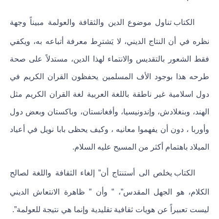
الكتاب تناول موضوع الدين والثقافة والعولمة مبيناً وجهة
نظره في أن النتاج الديني، لا يَشترِط معرفة أتباعه به، ويكفي
فقط الشعور بالتقديس والانتماء لهذا الدين، مستدلاً على صحة
طرحه هذا بوجود الأف المسلمين يحفظون القران الكريم في
دول اسلامية غير ناطقة باللغة العربية لغة القران الكريم مثل
الهند، وبنغلادش، وإندونيسيا، وأفغانستان، وباكستان وبعض دول
وأوربا ، دون أن يفهموا معانيه ، وكيف يحظى بابا نويل في أعياد
الميلاد باهتمام أكثر من المسيح عليه السلام.
الكتاب يخلص الى أستنتاج أن” إلغاء الثقافة واللغة لصالح
الكلام، هو الجهل المقدس”، ” وأن ” ظاهرة الانتعاش الديني
ليست تعبيراً عن هويات ثقافية تقليدية وإنما هي نتيجة للعولمة”.