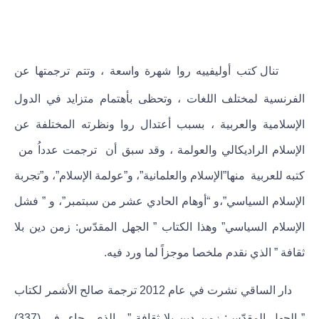
تنال كتب أوليفييه روا شهرة واسعة ، وتتم ترجمتها عن
الفرنسية لمختلف اللغات ، وتحظى بأهتمام متزايد في الدول
الإسلامية والعربية ، بسبب أعتدال روا ونظرته المختلفة عن
الإسلام الراديكالي والعولمة ، وقد سبق أن ترجمت عدداُ من
كتبه للعربية منها”الإسلام والعلمانية”، و”عولمة الإسلام”، و”تجربة
الإسلام السياسي”،و “أوهام الحادي عشر من سبتمبر”، و ” فشل
الإسلام السياسي” وهذا الكتاب ” الجهل المقدّس: زمن دين بلا
ثقافة ” الذي نقدم ملخصا موجزاً لما ورد فيه.
دار الساقي نشرت في عام 2012 ترجمة صالح الأشمر لكتاب
” الجهل المقدّس: زمن دين بلا ثقافة ” ، الذي جاء في (337)