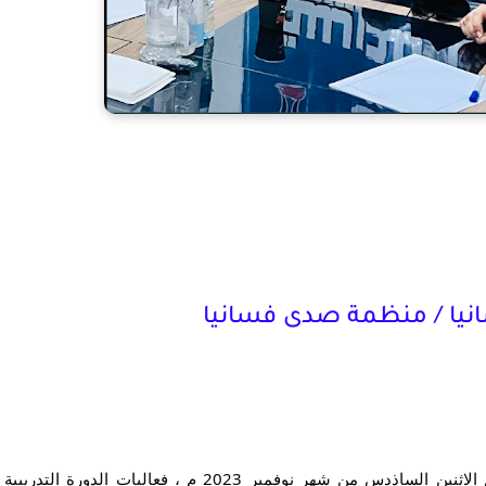
انيا / منظمة صدى فسانيا
بمقر صحيفة فسانيا في سبها انطلقت بنجاح صباح اليوم الاثنين الساذدس من شهر نوفمبر 2023 م ، فعاليات الدورة التدريبية