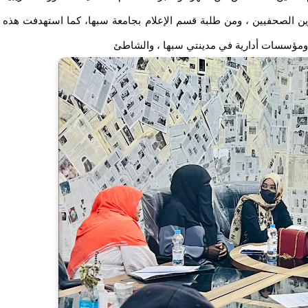
ريب عدد 60 متدربا من المحررين الصحفيين ، ومن طلبة قسم الإعلام بجامعة سبها، كما استهدفت هذه
ت ومؤسسات أدارية في مدينتي سبها ، والشاطئ