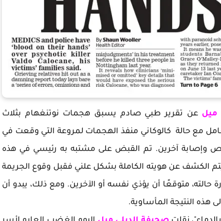
 ميل
عن تقرير طبي صادم يسبق هجمات نوتنغهام بثلاث
ل مع حالة كالوكاني منفذ الهجمات لمروعة التي وقعت في
ة أشخاص وإصابة آخرين. تم القبض على مشتبه به رئيسي في هذه
يتم الكشف عن هويته الكاملة بشكل علني فقبل وقوع الجريمة
لته، متوقعًا أن يؤذي نفسه أو الآخرين. ومع ذلك، يبدو أن
ى هذه النتيجة المأساوية.
لدماء"، نقلت
صحيفة الديلي ميل
اليوم الغضب العارم لأسر