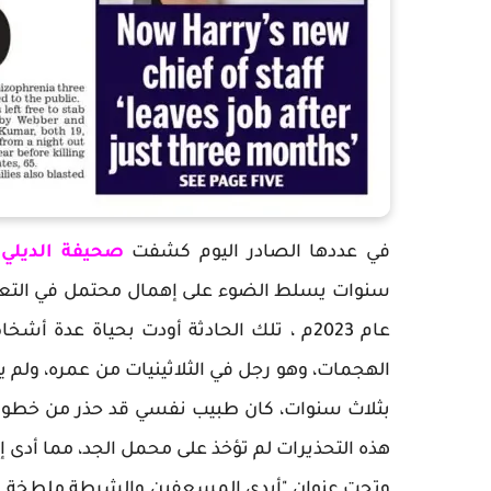
في عددها الصادر اليوم كشفت
صحيفة الديلي
سنوات يسلط الضوء على إهمال محتمل في التعام
عام 2023م ، تلك الحادثة أودت بحياة عد
الهجمات، وهو رجل في الثلاثينيات من عمره، ولم 
بثلاث سنوات، كان طبيب نفسي قد حذر من خطورة حا
هذه التحذيرات لم تؤخذ على محمل الجد، مما أدى إل
وتحت عنوان "أيدي المسعفين والشرطة ملطخة با