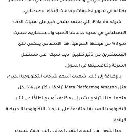
هذه الخسائر تأتي في وقت حساس للشركة التي كانت تستثمر
بكثافة في تطوير تطبيقات وخدمات الذكاء الاصطناعي.
شركة Palantir، التي تعتمد بشكل كبير على تقنيات الذكاء
الاصطناعي في تقديم خدماتها الأمنية والاستخبارية، خسرت
نحو 8% من قيمتها السوقية. هذا الانخفاض يعكس قلق
المستثمرين من تأثير تطبيق "ديب سيك" على مستقبل
الشركة وتنافسيتها في السوق.
بالإضافة إلى ذلك، شهدت أسهم شركات التكنولوجيا الكبرى
مثل Amazon وMeta Platforms تراجعًا بأكثر من 4% لكل
منهما. هذا التراجع يشير إلى مخاوف أوسع نطاقًا من تأثير
التكنولوجيا الصينية المتقدمة على شركات التكنولوجيا الأمريكية
الرائدة.
هذا التحول في السوق التقني العالمي الذي كانت تسيطر