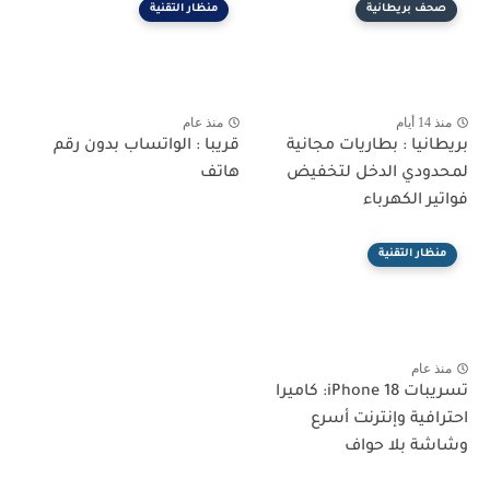
صحف بريطانية
منظار التقنية
منذ 14 أيام
منذ عام
بريطانيا : بطاريات مجانية
قريبا : الواتساب بدون رقم
لمحدودي الدخل لتخفيض
هاتف
فواتير الكهرباء
منظار التقنية
منذ عام
تسريبات iPhone 18: كاميرا
احترافية وإنترنت أسرع
وشاشة بلا حواف