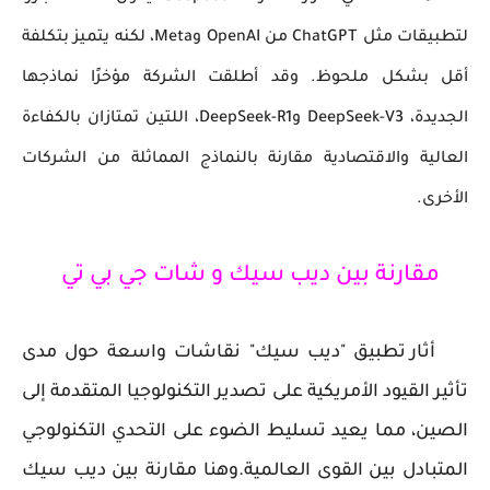
لتطبيقات مثل ChatGPT من OpenAI وMeta، لكنه يتميز بتكلفة
أقل بشكل ملحوظ. وقد أطلقت الشركة مؤخرًا نماذجها
الجديدة، DeepSeek-V3 وDeepSeek-R1، اللتين تمتازان بالكفاءة
العالية والاقتصادية مقارنة بالنماذج المماثلة من الشركات
الأخرى.
مقارنة بين ديب سيك و شات جي بي تي
أثار تطبيق "ديب سيك" نقاشات واسعة حول مدى
تأثير القيود الأمريكية على تصدير التكنولوجيا المتقدمة إلى
الصين، مما يعيد تسليط الضوء على التحدي التكنولوجي
المتبادل بين القوى العالمية.وهنا مقارنة بين ديب سيك