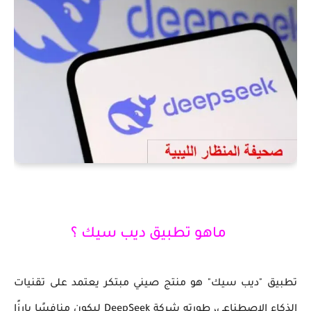
ماهو تطبيق ديب سيك ؟
تطبيق "ديب سيك" هو منتج صيني مبتكر يعتمد على تقنيات
الذكاء الاصطناعي، طورته شركة DeepSeek ليكون منافسًا بارزًا