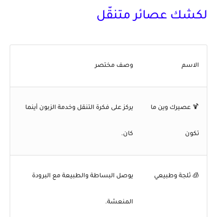
لكشك عصائر متنقّل
الاسم
وصف مختصر
🍹
عصيرك وين ما
يركز على فكرة التنقل وخدمة الزبون أينما
تكون
كان.
🧊
ثلجة وطبيعي
يوصل البساطة والطبيعة مع البرودة
المنعشة.