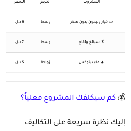
المشروب
الحجم
السعر
🥒 خيار وليمون بدون سكر
وسط
6 د.ل
🥬 سبانخ وتفاح
وسط
7 د.ل
🧉 ماء ديتوكس
زجاجة
5 د.ل
💰
كم سيكلفك المشروع فعلياً؟
إ
ليك نظرة سريعة على التكاليف