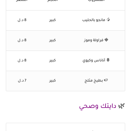
المشروب
الحجم
السعر
🥭 مانجو بالحليب
كبير
8 د.ل
🍓 فراولة وموز
كبير
8 د.ل
🍍 أناناس وكيوي
كبير
8 د.ل
🍉 بطيخ مثلج
كبير
7 د.ل
🌿
دايتك وصحي