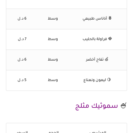
🍍 أناناس طبيعي
وسط
6 د.ل
🍓 فراولة بالحليب
وسط
7 د.ل
🍏 تفاح أخضر
وسط
6 د.ل
🍋 ليمون ونعناع
وسط
5 د.ل
🍧
سموثيك مثلج