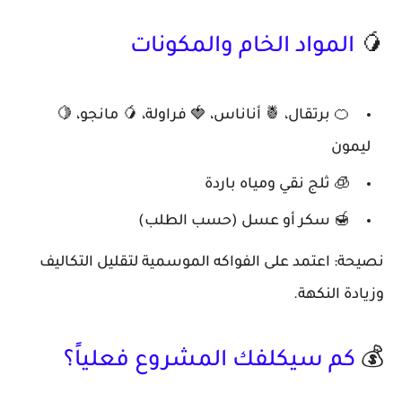
🥭
المواد الخام والمكونات
🍊 برتقال، 🍍 أناناس، 🍓 فراولة، 🥭 مانجو، 🍋
ليمون
🧊 ثلج نقي ومياه باردة
🍯 سكر أو عسل (حسب الطلب)
نصيحة: اعتمد على الفواكه الموسمية لتقليل التكاليف
وزيادة النكهة.
💰
كم سيكلفك المشروع فعلياً؟