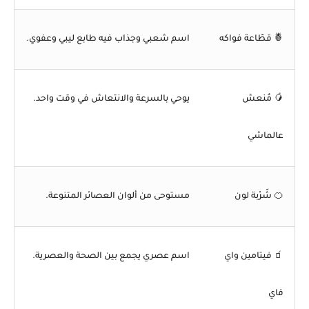
🍍
قطّاعة فواكه
اسم شعبي وجذاب فيه طابع ليبي وعفوي.
🥭
مُنعش
يوحي بالسرعة والانتعاش في وقت واحد.
عالماشي
🍊
شَرْبة لون
مستوحى من ألوان العصائر المتنوعة.
🧃
فيتامين واي
اسم عصري يجمع بين الصحة والعصرية.
فاي