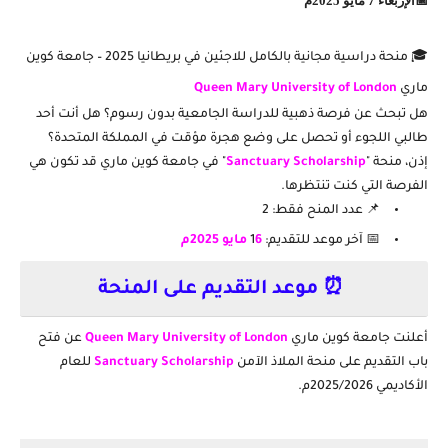
📅الإربعاء 7 مايو 2025م
🎓 منحة دراسية مجانية بالكامل للاجئين في بريطانيا 2025 – جامعة كوين
ماري
Queen Mary University of London
هل تبحث عن فرصة ذهبية للدراسة الجامعية بدون رسوم؟ هل أنت أحد
طالبي اللجوء أو تحصل على وضع هجرة مؤقت في المملكة المتحدة؟
إذن،
منحة "
Sanctuary Scholarship
" في جامعة كوين ماري
قد تكون هي
الفرصة التي كنت تنتظرها.
📌 عدد المنح فقط:
2
📅 آخر موعد للتقديم:
1
6 مايو 2025م
⏰ موعد التقديم على المنحة
أعلنت
جامعة كوين ماري
Queen Mary University of London
عن فتح
باب التقديم على منحة
الملاذ الآمن
Scholarship
Sanctuary
للعام
الأكاديمي
2025/2026م
.