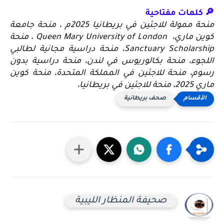
🔎 كلمات مفتاحية
منحة ممولة للاجئين في بريطانيا 2025م ،
منحة جامعة
كوين ماري،
Queen Mary University of London ،
منحة
Sanctuary Scholarship،
منحة دراسية مجانية لطالبي
اللجوء،
منحة بكالوريوس في لندن،
منحة دراسية بدون
رسوم،
منحة للاجئين في المملكة المتحدة،
منحة كوين
ماري 2025،
منحة للاجئين في بريطانيا،
صحف بريطانية
صحيفة المنظار الليبية