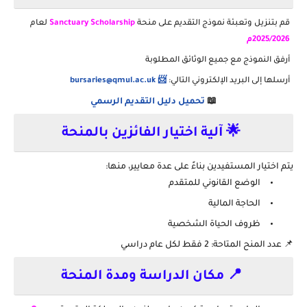
قم بتنزيل وتعبئة نموذج التقديم على منحة
Sanctuary Scholarship
لعام
2025/2026م
أرفق النموذج مع جميع الوثائق المطلوبة
أرسلها إلى البريد الإلكتروني التالي:
📨 bursaries@qmul.ac.uk
📖
تحميل دليل التقديم الرسمي
🌟 آلية اختيار الفائزين بالمنحة
يتم اختيار المستفيدين بناءً على عدة معايير، منها:
الوضع القانوني للمتقدم
الحاجة المالية
ظروف الحياة الشخصية
📌 عدد المنح المتاحة: 2 فقط لكل عام دراسي
📍 مكان الدراسة ومدة المنحة