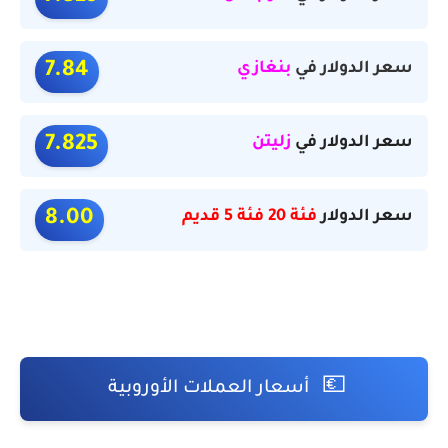
سعر الدولار في
بنغازي
7.84
سعر الدولار في
زليتن
7.825
سعر الدولار
فئة 20 فئة 5 قديم
8.00
💶
أسعار العملات الأوروبية