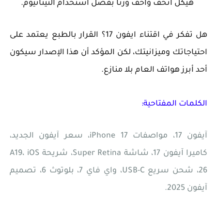
📌
هيكل أنحف وأخف وزنًا بفضل استخدام التيتانيوم.
هل تفكر في اقتناء ايفون 17؟
القرار بالطبع يعتمد على
احتياجاتك وميزانيتك، لكن المؤكد أن هذا الإصدار سيكون
أحد أبرز هواتف العام بلا منازع.
الكلمات المفتاحية:
آيفون 17، مواصفات iPhone 17، سعر آيفون الجديد،
كاميرا آيفون 17، شاشة Super Retina، شريحة A19، iOS
26، شحن سريع USB-C، واي فاي 7، بلوتوث 6، تصميم
آيفون 2025.