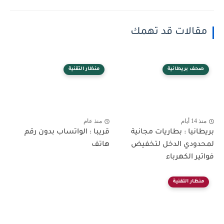
مقالات قد تهمك
صحف بريطانية
منظار التقنية
منذ 14 أيام
منذ عام
بريطانيا : بطاريات مجانية
قريبا : الواتساب بدون رقم
لمحدودي الدخل لتخفيض
هاتف
فواتير الكهرباء
منظار التقنية