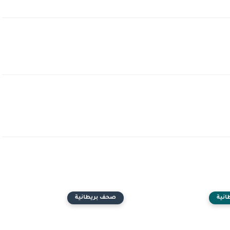
نية
صحف بريطانية