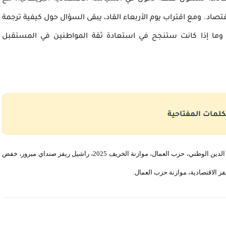
تصاد. ومع اقتراب يوم الأربعاء القاد، يبقى السؤال حول كيفية ترجمة
 وما إذا كانت ستنجح في استعادة ثقة المواطنين في المستقبل
كلمات المفتاحية
راشيل ريفز، موازنة بريطانيا، العائلات العاملة، غلاء المعيشة، NHS، الدين الوطني، حزب العمال، موازنة الخريف 2025، راشيل ريفز صنداي ميرور، خفض