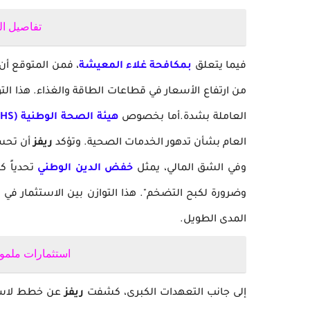
تفاصيل ال
فيما يتعلق
بمكافحة غلاء المعيشة
، فمن المتوقع أن 
من ارتفاع الأسعار في قطاعات الطاقة والغذاء. هذا التوج
العاملة بشدة.
أما بخصوص
هيئة الصحة الوطنية (NHS)
العام بشأن تدهور الخدمات الصحية. وتؤكد
ريفز
أن تحسي
وفي الشق المالي، يمثل
خفض الدين الوطني
تحدياً ك
وضرورة لكبح التضخم". هذا التوازن بين الاستثمار في
المدى الطويل.
استثمارات ملمو
إلى جانب التعهدات الكبرى، كشفت
ريفز
عن خطط لاستث