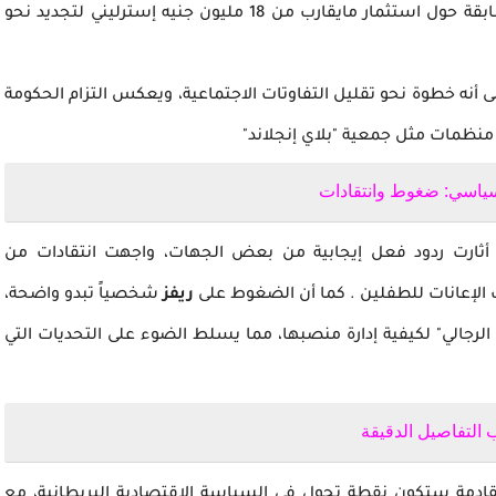
ومن أبرز هذه الخطط، ما أشارت إليه تقارير صحفية سابقة حول استثمار مايقارب من 18 مليون جنيه إسترليني لتجديد نحو
على أنه خطوة نحو تقليل التفاوتات الاجتماعية، ويعكس التزام الحكومة
ن منظمات مثل جمعية "بلاي إنجلاند"
سياسي: ضغوط وانتقادات
ثارت ردود فعل إيجابية من بعض الجهات، واجهت انتقادات من
الإعانات للطفلين . كما أن الضغوط على
ريفز
شخصياً تبدو واضحة،
رجالي" لكيفية إدارة منصبها، مما يسلط الضوء على التحديات التي
 التفاصيل الدقيقة
القادمة ستكون نقطة تحول في السياسة الاقتصادية البريطانية، مع