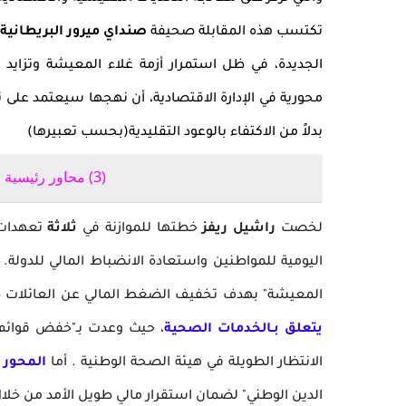
تكتسب هذه المقابلة صحيفة
صنداي ميرور البريطانية
الجديدة، في ظل استمرار أزمة غلاء المعيشة وتزايد
محورية في الإدارة الاقتصادية، أن نهجها سيعتمد على 
بدلاً من الاكتفاء بالوعود التقليدية(بحسب تعبيرها)
(3) محاور رئيسية في خطة ريفز لاستعادة الاستقرار
لخصت
راشيل ريفز
خطتها للموازنة في
ثلاثة
تعهدات ر
اليومية للمواطنين واستعادة الانضباط المالي للدولة.
المعيشة" بهدف تخفيف الضغط المالي عن العائلات 
يتعلق بـالخدمات الصحية
الانتظار الطويلة في هيئة الصحة الوطنية . أما
المحور ا
الدين الوطني" لضمان استقرار مالي طويل الأمد من خل