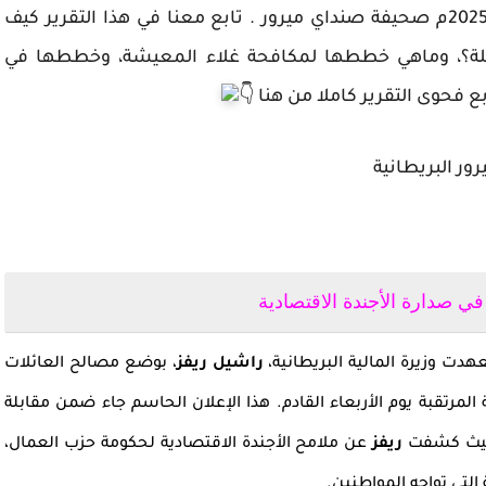
في مقابلة حصرية لها نشرتها اليوم الاحد 23-11-2025م صحيفة صنداي ميرور . تابع معنا في هذا التقرير كيف
املة؟، وماهي خططها لمكافحة غلاء المعيشة، وخططها في
ور البريطانية
 في صدارة الأجندة الاقتصادية
هدت وزيرة المالية البريطانية،
راشيل ريفز
، بوضع مصالح العائلات
ة المرتقبة يوم الأربعاء القادم. هذا الإعلان الحاسم جاء ضمن مقابلة
حيث كشفت
ريفز
عن ملامح الأجندة الاقتصادية لحكومة حزب العمال،
التي تواجه المواطنين.