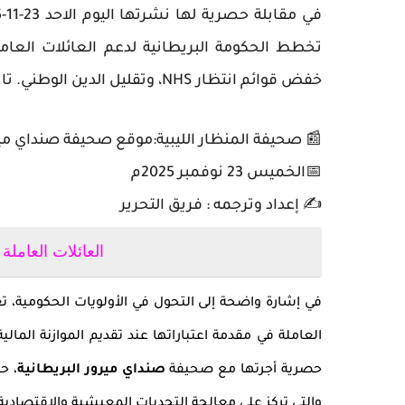
تخطط الحكومة البريطانية لدعم العائلات الع
خفض قوائم انتظار NHS، وتقليل الدين الوطني. تابع فحوى التقرير كاملا من هنا 👇
📰 صحيفة المنظار الليبية:موقع صحيفة صنداي مير
📅الخميس 23 نوفمبر 2025م
✍️ إعداد وترجمه : فريق التحرير
العائلات العاملة
في إشارة واضحة إلى التحول في الأولويات الحكومية، تع
العاملة في مقدمة اعتباراتها عند تقديم الموازنة المالي
حصرية أجرتها مع صحيفة
صنداي ميرور البريطانية
، 
والتي تركز على معالجة التحديات المعيشية والاقتصادية 