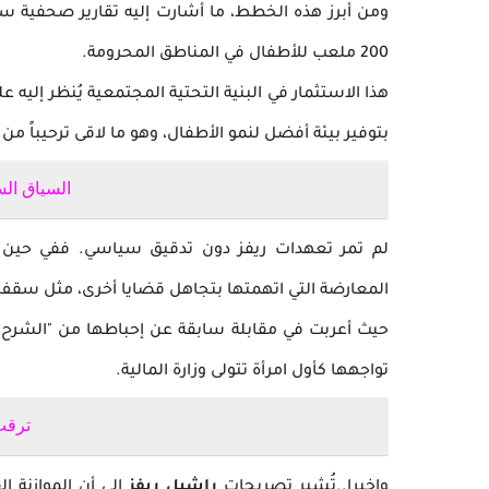
200 ملعب للأطفال في المناطق المحرومة.
هذا الاستثمار في البنية التحتية المجتمعية يُنظر إليه 
بتوفير بيئة أفضل لنمو الأطفال، وهو ما لاقى ترحيباً م
السياق ال
لم تمر تعهدات ريفز دون تدقيق سياسي. ففي حين أ
المعارضة التي اتهمتها بتجاهل قضايا أخرى، مثل سقف 
حيث أعربت في مقابلة سابقة عن إحباطها من "الشرح ال
تواجهها كأول امرأة تتولى وزارة المالية.
ترقب
واخيرا..تُشير تصريحات
راشيل ريفز
إلى أن الموازنة 